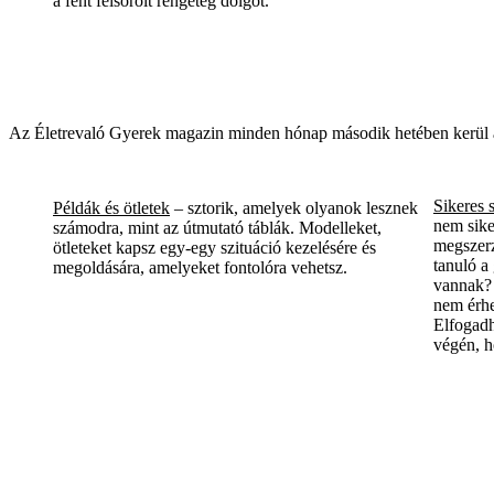
a fent felsorolt rengeteg dolgot.
Az Életrevaló Gyerek magazin minden hónap második hetében kerül a po
Sikeres 
Példák és ötletek
– sztorik, amelyek olyanok lesznek
nem sike
számodra, mint az útmutató táblák. Modelleket,
megszerz
ötleteket kapsz egy-egy szituáció kezelésére és
tanuló a
megoldására, amelyeket fontolóra vehetsz.
vannak? 
nem érhe
Elfogadh
végén, h