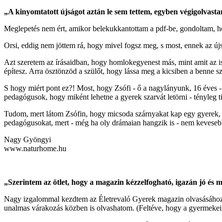
„A kinyomtatott újságot aztán le sem tettem, egyben végigolvastam 
Meglepetés nem ért, amikor belekukkantottam a pdf-be, gondoltam, hog
Orsi, eddig nem jöttem rá, hogy mivel fogsz meg, s most, ennek az újsá
Azt szeretem az írásaidban, hogy homlokegyenest más, mint amit az is
építesz. Arra ösztönzöd a szülőt, hogy lássa meg a kicsiben a benne s
S hogy miért pont ez?! Most, hogy Zsófi - ő a nagylányunk, 16 éves - 
pedagógusok, hogy miként lehetne a gyerek szarvát letörni - tényleg ti
Tudom, mert látom Zsófin, hogy micsoda szárnyakat kap egy gyerek, h
pedagógusokat, mert - még ha oly drámaian hangzik is - nem kevesebb
Nagy Gyöngyi
www.naturhome.hu
„Szerintem az ötlet, hogy a magazin kézzelfogható, igazán jó és 
Nagy izgalommal kezdtem az Életrevaló Gyerek magazin olvasásához! 
unalmas várakozás közben is olvashatom. (Feltéve, hogy a gyermekei