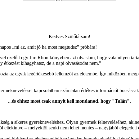
Kedves Szülőtársam!
apos „mi az, amit jó ha most megtudsz” próbára!
 ezelőtt egy Jim Rhon könyvben azt olvastam, hogy valamilyen tartalma
y étkezést kihagyhatsz, de a napi olvasásodat nem.”
ta az egyik legértékesebb jellemzőt az életembe. Így miközben megpró
ermekneveléssel kapcsolatban számtalan értékes információt bocsássak 
...és ehhez most csak annyit kell mondanod, hogy "Talán".
kség a sikeres gyerekneveléshez. Olyan gyermek felneveléséhez, akinek
tól eltekintve – melyektől senki nem lehet mentes – nagyjából elégedett
g tud birkózni az életben adódó számtalan komoly akadállyal és súlyo