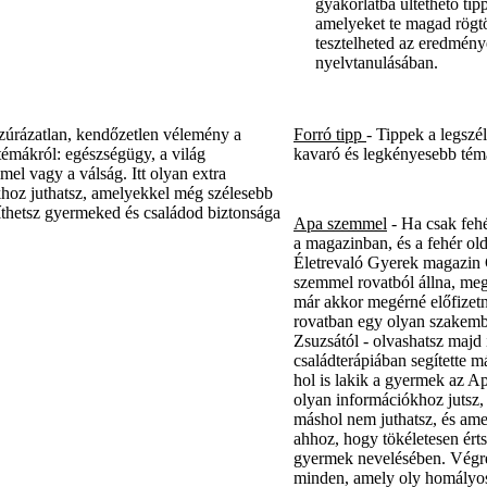
gyakorlatba ültethető tip
amelyeket te magad rögtö
tesztelheted az eredmén
nyelvtanulásában.
úrázatlan, kendőzetlen vélemény a
Forró tipp
- Tippek a legszé
 témákról: egészségügy, a világ
kavaró és legkényesebb t
el vagy a válság. Itt olyan extra
hoz juthatsz, amelyekkel még szélesebb
íthetsz gyermeked és családod biztonsága
Apa szemmel
- Ha csak feh
a magazinban, és a fehér old
Életrevaló Gyerek magazi
szemmel rovatból állna, m
már akkor megérné előfizet
rovatban egy olyan szakemb
Zsuzsától - olvashatsz majd 
családterápiában segítette 
hol is lakik a gyermek az Ap
olyan információkhoz jutsz,
máshol nem juthatsz, és ame
ahhoz, hogy tökéletesen ért
gyermek nevelésében. Végre
minden, amely oly homályos