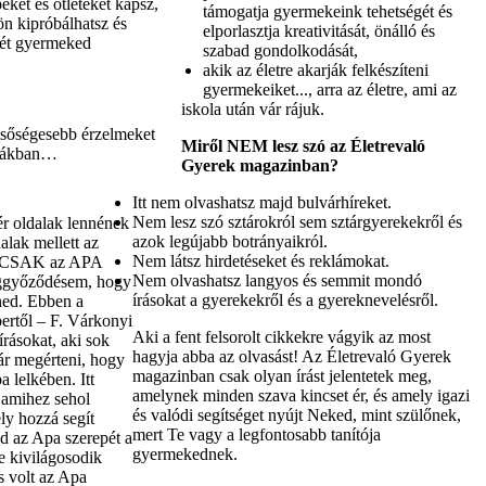
peket és ötleteket kapsz,
támogatja gyermekeink tehetségét és
n kipróbálhatsz és
elporlasztja kreativitását, önálló és
yét gyermeked
szabad gondolkodását,
akik az életre akarják felkészíteni
gyermekeiket..., arra az életre, ami az
iskola után vár rájuk.
lsőségesebb érzelmeket
Miről NEM lesz szó az Életrevaló
émákban…
Gyerek magazinban?
Itt nem olvashatsz majd bulvárhíreket.
Nem lesz szó sztárokról sem sztárgyerekekről és
ér oldalak lennének
azok legújabb botrányaikról.
alak mellett az
Nem látsz hirdetéseket és reklámokat.
n CSAK az APA
Nem olvashatsz langyos és semmit mondó
eggyőződésem, hogy
írásokat a gyerekekről és a gyereknevelésről.
ned. Ebben a
ertől – F. Várkonyi
Aki a fent felsorolt cikkekre vágyik az most
írásokat, aki sok
hagyja abba az olvasást! Az Életrevaló Gyerek
már megérteni, hogy
magazinban csak olyan írást jelentetek meg,
a lelkében. Itt
amelynek minden szava kincset ér, és amely igazi
 amihez sehol
és valódi segítséget nyújt Neked, mint szülőnek,
ly hozzá segít
mert Te vagy a legfontosabb tanítója
sd az Apa szerepét a
gyermekednek.
 kivilágosodik
 volt az Apa