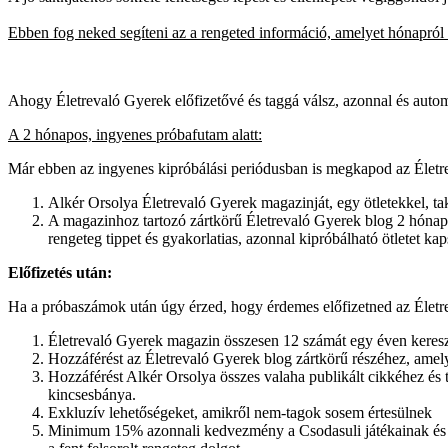
Ebben fog neked segíteni az a rengeted információ, amelyet hónapról 
Ahogy Életrevaló Gyerek előfizetővé és taggá válsz, azonnal és automa
A 2 hónapos, ingyenes próbafutam alatt:
Már ebben az ingyenes kipróbálási periódusban is megkapod az Életre
Alkér Orsolya Életrevaló Gyerek magazinját, egy ötletekkel, ta
A magazinhoz tartozó zártkörű Életrevaló Gyerek blog 2 hónapig m
rengeteg tippet és gyakorlatias, azonnal kipróbálható ötletet k
Előfizetés után:
Ha a próbaszámok után úgy érzed, hogy érdemes előfizetned az Életr
Életrevaló Gyerek magazin összesen 12 számát egy éven keresz
Hozzáférést az Életrevaló Gyerek blog zártkörű részéhez, amely
Hozzáférést Alkér Orsolya összes valaha publikált cikkéhez és 
kincsesbánya.
Exkluzív lehetőségeket, amikről nem-tagok sosem értesülnek
Minimum 15% azonnali kedvezmény a Csodasuli játékainak és kön