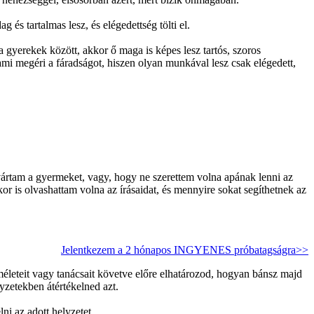
 és tartalmas lesz, és elégedettség tölti el.
 a gyerekek között, akkor
ő maga is képes lesz tartós, szoros
 ami megéri a fáradságot, hiszen olyan munkával lesz csak elégedett,
vártam a gyermeket, vagy, hogy ne szerettem volna apának lenni az
kor is olvashattam volna az írásaidat, és mennyire sokat segíthetnek az
Jelentkezem a 2 hónapos INGYENES próbatagságra>>
lméleteit vagy tanácsait követve előre elhatározod, hogyan bánsz majd
zetekben átértékelned azt.
ni az adott helyzetet.