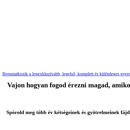
Bemutatkozik a legexkluzívabb, legelső, komplett és különleges gy
Vajon hogyan fogod érezni magad, amikor
Spórold meg több év kétségeinek és gyötrelmeinek fájd