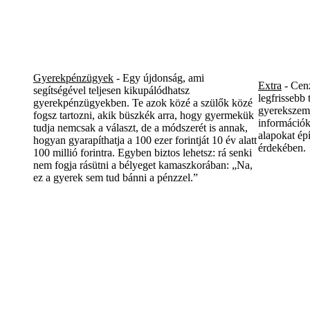
Gyerekpénzügyek
- Egy újdonság, ami
Extra
- Cenz
segítségével teljesen kikupálódhatsz
legfrissebb
gyerekpénzügyekben. Te azok közé a szülők közé
gyerekszemm
fogsz tartozni, akik büszkék arra, hogy gyermekük
információk
tudja nemcsak a választ, de a módszerét is annak,
alapokat ép
hogyan gyarapíthatja a 100 ezer forintját 10 év alatt
érdekében.
100 millió forintra. Egyben biztos lehetsz: rá senki
nem fogja rásütni a bélyeget kamaszkorában: „Na,
ez a gyerek sem tud bánni a pénzzel.”