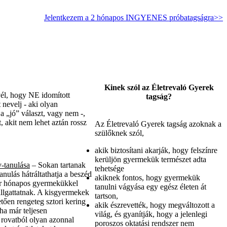
Jelentkezem a 2 hónapos INGYENES próbatagságra>>
Kinek szól az Életrevaló Gyerek
yél, hogy NE idomított
tagság?
nevelj - aki olyan
a „jó” választ, vagy nem -,
 akit nem lehet aztán rossz
Az Életrevaló Gyerek tagság azoknak a
szülőknek szól,
akik biztosítani akarják, hogy felszínre
kerüljön gyermekük természet adta
-tanulása
– Sokan tartanak
tehetsége
anulás hátráltathatja a beszéd
akiknek fontos, hogy gyermekük
ár hónapos gyermekükkel
tanulni vágyása egy egész életen át
llgattatnak. A kisgyermekek
tartson,
etően rengeteg sztori kering
akik észrevették, hogy megváltozott a
 ha már teljesen
világ, és gyanítják, hogy a jelenlegi
 rovatból olyan azonnal
poroszos oktatási rendszer nem