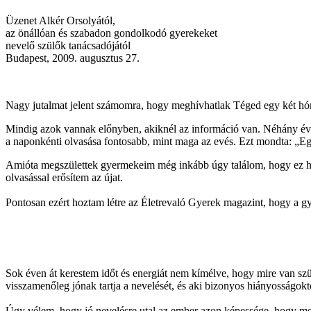
Üzenet Alkér Orsolyától,
az önállóan és szabadon gondolkodó gyerekeket
nevelő szülők tanácsadójától
Budapest, 2009. augusztus 27.
Nagy jutalmat jelent számomra, hogy meghívhatlak Téged egy két hón
Mindig azok vannak előnyben, akiknél az információ van. Néhány évvel
a naponkénti olvasása fontosabb, mint maga az evés.
Ezt mondta: „Eg
Amióta megszülettek gyermekeim még inkább úgy találom, hogy ez hoz
olvasással erősítem az újat.
Pontosan ezért hoztam létre az Életrevaló Gyerek magazint, hogy a gy
Sok éven át kerestem időt és energiát nem kímélve, hogy mire van szü
visszamenőleg jónak tartja a nevelését, és aki bizonyos hiányosságok
Úgy vélem, hogy jó nevelésre utal az ember azon képessége, hogy
me