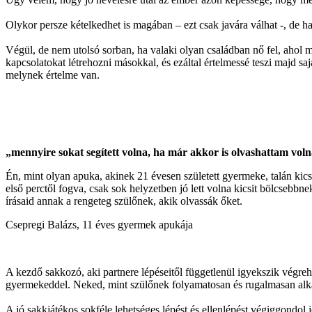
Olykor persze kételkedhet is magában – ezt csak javára válhat -, de ha j
Végül, de nem utolsó sorban, ha valaki olyan családban nő fel, ahol m
kapcsolatokat létrehozni másokkal
, és ezáltal értelmessé teszi majd s
melynek értelme van.
„mennyire sokat segített volna, ha már akkor is olvashattam voln
Én, mint olyan apuka, akinek 21 évesen született gyermeke, talán ki
első perctől fogva, csak sok helyzetben jó lett volna kicsit bölcsebbn
írásaid annak a rengeteg szülőnek, akik olvassák őket.
Csepregi Balázs, 11 éves gyermek apukája
A kezdő sakkozó, aki partnere lépéseitől függetlenül igyekszik végreh
gyermekeddel. Neked, mint szülőnek folyamatosan és rugalmasan alka
A jó sakkjátékos sokféle lehetséges lépést és ellenlépést végiggondol j