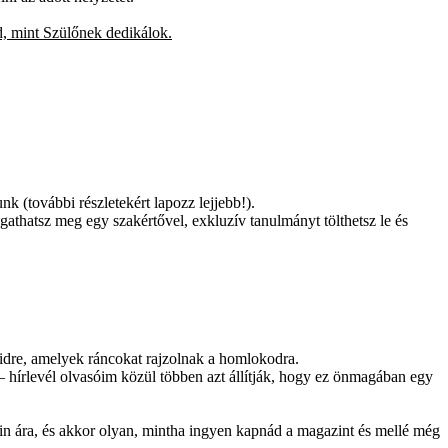
d, mint Szülőnek dedikálok.
 (további részletekért lapozz lejjebb!).
lgathatsz meg egy szakértővel, exkluzív tanulmányt tölthetsz le és
eidre, amelyek ráncokat rajzolnak a homlokodra.
– hírlevél olvasóim közül többen azt állítják, hogy ez önmagában egy
in ára, és akkor olyan, mintha ingyen kapnád a magazint és mellé még