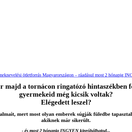
ermeknevelési ötletforrás Magyarországon – ráadásul most 2 hónapig 
 majd a tornácon ringatózó hintaszékben fo
gyermekeid még kicsik voltak?
Elégedett leszel?
almait, mert most olyan emberek súgják füledbe tapasztala
akiknek már sikerült.
- és most 2 hónapig INGYEN kipróbálhatod...