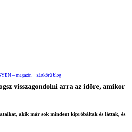
INGYEN – magazin + zártkörű blog
gsz visszagondolni arra az időre, amikor
taikat, akik már sok mindent kipróbáltak és láttak, és