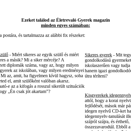
Ezeket találod az Életrevaló Gyerek magazin
minden egyes számában:
stára, és tartalmazza az alábbi fix részeket:
szülő
- Miért sikeres az egyik szülő és miért
Sikeres gyerek
- Mit teg
res a másik? Mi a siker mércéje? A
gondolkodású gyermeket 
ett diplomák száma, vagy az, hogy milyen
iskolaszerűen vagy tudja 
 gyerek az iskolában, vagy milyen eredményei
hanem igazi gondolkodót,
Mi az, amit, ha figyelmen kívül hagysz, soha
útra téríteni?
ted el, amit szülőként valóban akarsz.
ató-e az a kifogás a rosszul sikerült szituációk
ogy „Én csak jót akartam”?
Kisgyerekek idegennyelv
attól, hogy a korai nyelvt
fejlődését, mások már p
idegen nyelvű CD-ket ha
idegennyelv-tanulását ill
szájról szájra, és érthető,
összezavarodtál. Ebből a