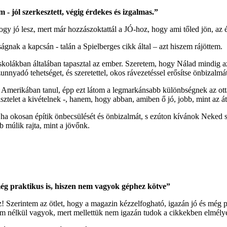
- jól szerkesztett, végig érdekes és izgalmas.”
y jó lesz, mert már hozzászoktattál a JÓ-hoz, hogy ami tőled jön, az é
gnak a kapcsán - talán a Spielberges cikk által – azt hiszem rájöttem.
kolákban általában tapasztal az ember. Szeretem, hogy Nálad mindig az 
zunnyadó tehetséget, és szeretettel, okos rávezetéssel erősítse önbizalm
Amerikában tanul, épp ezt látom a legmarkánsabb különbségnek az ottani 
sztelet a kivételnek -, hanem, hogy abban, amiben ő jó, jobb, mint az á
a okosan építik önbecsülését és önbizalmát, s ezúton kívánok Neked so
 múlik rajta, mint a jövőnk.
még praktikus is, hiszen nem vagyok géphez kötve”
Szerintem az ötlet, hogy a magazin kézzelfogható, igazán jó és még pr
m nélkül vagyok, mert mellettük nem igazán tudok a cikkekben elmély