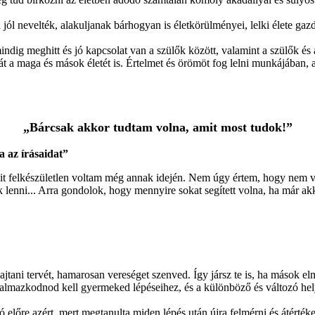
ól nevelték, alakuljanak bárhogyan is életkörülményei, lelki élete gazdag
indig meghitt és jó kapcsolat van a szülők között, valamint a szülők és
aját a maga és mások életét is. Értelmet és örömöt fog lelni munkájában,
„Bárcsak akkor tudtam volna, amit most tudok!”
a az írásaidat”
csit felkészületlen voltam még annak idején. Nem úgy értem, hogy nem 
ek lenni... Arra gondolok, hogy mennyire sokat segített volna, ha már ak
ajtani tervét, hamarosan vereséget szenved. Így jársz te is, ha mások e
lmazkodnod kell gyermeked lépéseihez, és a különböző és változó hely
ó előre azért, mert megtanulta miden lépés után újra felmérni és átértékel