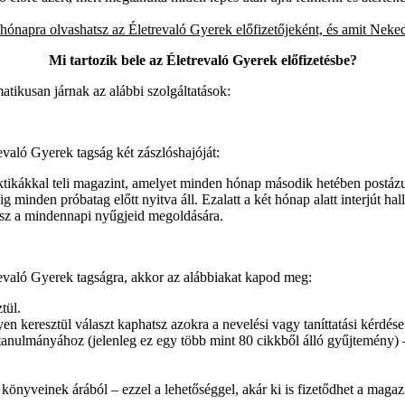
hónapra olvashatsz az Életrevaló Gyerek előfizetőjeként, és amit Neke
Mi tartozik bele az Életrevaló Gyerek előfizetésbe?
tikusan járnak az alábbi szolgáltatások:
való Gyerek tagság két zászlóshajóját:
ktikákkal teli magazint, amelyet minden hónap második hetében postázunk
inden próbatag előtt nyitva áll. Ezalatt a két hónap alatt interjút hal
apsz a mindennapi nyűgjeid megoldására.
evaló Gyerek tagságra, akkor az alábbiakat kapod meg:
tül.
en keresztül választ kaphatsz azokra a nevelési vagy taníttatási kérdés
tanulmányához (jelenleg ez egy több mint 80 cikkből álló gyűjtemény) 
yveinek árából – ezzel a lehetőséggel, akár ki is fizetődhet a magaz