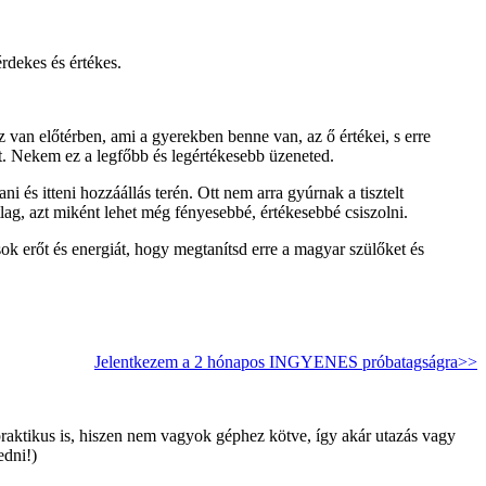
rdekes és értékes.
van előtérben, ami a gyerekben benne van, az ő értékei, s erre
át. Nekem ez a legfőbb és legértékesebb üzeneted.
és itteni hozzáállás terén. Ott nem arra gyúrnak a tisztelt
tlag, azt miként lehet még fényesebbé, értékesebbé csiszolni.
k erőt és energiát, hogy megtanítsd erre a magyar szülőket és
Jelentkezem a 2 hónapos INGYENES próbatagságra>>
aktikus is, hiszen nem vagyok géphez kötve, így akár utazás vagy
edni!)