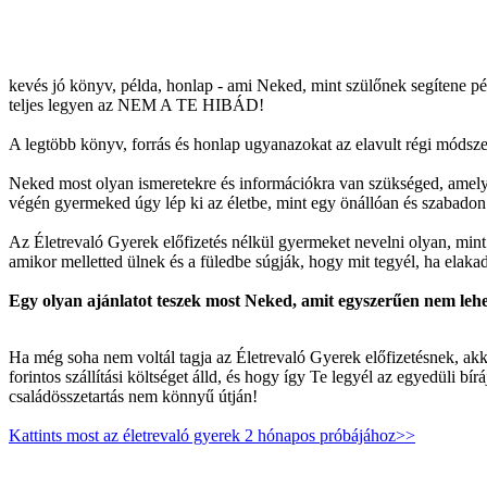
kevés jó könyv, példa, honlap - ami Neked, mint szülőnek segítene p
teljes legyen az NEM A TE HIBÁD!
A legtöbb könyv, forrás és honlap ugyanazokat az elavult régi módszere
Neked most olyan ismeretekre és információkra van szükséged, amelye
végén gyermeked úgy lép ki az életbe, mint egy önállóan és szabad
Az Életrevaló Gyerek előfizetés nélkül gyermeket nevelni olyan, mint 
amikor melletted ülnek és a füledbe súgják, hogy mit tegyél, ha elaka
Egy olyan ajánlatot teszek most Neked, amit egyszerűen nem lehet
Ha még soha nem voltál tagja az Életrevaló Gyerek előfizetésnek, ak
forintos szállítási költséget álld, és hogy így Te legyél az egyedüli
családösszetartás nem könnyű útján!
Kattints most az életrevaló gyerek 2 hónapos próbájához>>