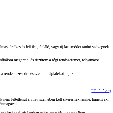
s, értékes és lelkileg tápláló, vagy új látásmódot tanító szövegnek
bálom megérteni és tisztítom a régi rendszeremet, folyamatos
a rendelkezésedre és szellemi táplálékot adjak
("Talán" >>)
 nem feltétlenül a világ szemében kell sikeresnek lennie, hanem aki
 önmagával.
s nehézséggel
, elsősorban azért, mert bízik önmagában.