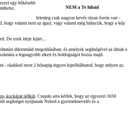
 ezzel egy békésebb
NEM a Te hibád
emthetsz.
Jelenleg csak nagyon kevés olyan forrás van -
ed, hogy valami nem az igazi, vagy valami még hiányzik, hogy a kép
. De ezek ideje lejárt...
íttatási dilemmáid megoldásában, és amelyek segítségével az útnak a
a számára a legnagyobb sikert és boldogságot hozza majd.
etni - ráadásul most 2 hónapig ingyen kipróbálhatod, hogy milyen az,
ra, kockázat nélkül
. Csupán arra kérlek, hogy az egyszeri 1650
alódi segítséget nyújtanak Neked a gyermeknevelés és a