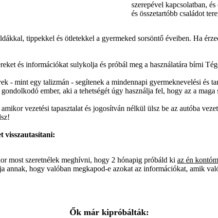
szerepével kapcsolatban, és
és összetartóbb családot ter
éldákkal, tippekkel és ötletekkel a gyermeked sorsöntő éveiben. Ha érz
ket és információkat sulykolja és próbál meg a használatára bírni Téged
k - mint egy talizmán - segítenek a mindennapi gyermeknevelési és tan
on gondolkodó ember,
aki a tehetségét úgy használja fel, hogy az a mag
amikor vezetési tapasztalat és jogosítván nélkül ülsz be az autóba vez
dsz!
 visszautasítani:
kor most szeretnélek meghívni, hogy 2 hónapig próbáld ki
az én kontóm
 bírája annak, hogy valóban megkapod-e azokat az információkat, amik v
Ők már kipróbálták: